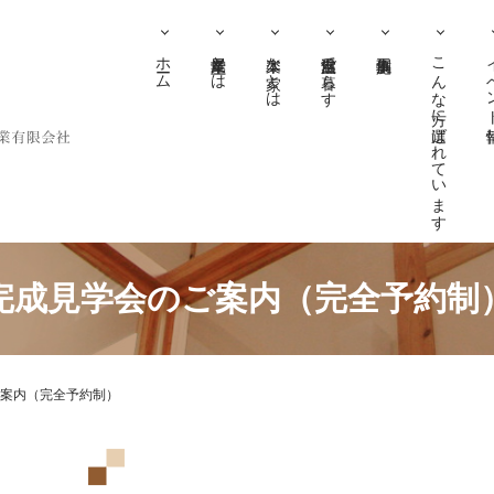
ホーム
尾堂産業とは
木楽な家とは
自然室温で暮らす
こんな方に選ばれています
イベ
完成見学会のご案内（完全予約制
案内（完全予約制）