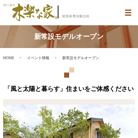
メ
新常設モデルオープン
HOME
イベント情報
新常設モデルオープン
「風と太陽と暮らす」住まいをご体感ください