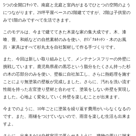
5つの全開口ｻｯｼで、南庭と北庭と室内がまるでひとつの空間のよう
につながります。29坪平屋ベースの2階建てですが、2階は子供室の
みで1階のみですべて生活できます。
このモデルは、今まで建ててきた木楽な家の集大成です。木、漆
喰、畳、和紙などの自然素材のみを使い、ｵﾘｼﾞﾅﾙｷｯﾁﾝ・木のお風
呂・家具はすべて杉丸太を自社製材して作る手づくりです。
また、今回は新しい取り組みとして、メンテナンスフリーの外壁に
挑戦しています。鹿児島県産の黒芯という脂分をたくさん持った杉
の木の芯部分のみを使い、壁板に自社加工し、さらに熱処理を施す
ことにより無塗装の壁板が完成しました。さらに、汚れを洗い流す
性能を持った左官塗り壁材と合わせて、塗装をしない外壁を実現し
ました。心地よく変化していく外壁を楽しむことが出来ます。
今までのように、10年ごとに塗装を繰り返す費用がいらなくなるの
です。また、雨樋をつけていないので、雨音を楽しむ生活も出来ま
すよ。
さらに、出来るだけ自然室温で暮らせるように、建物の周りに雑木