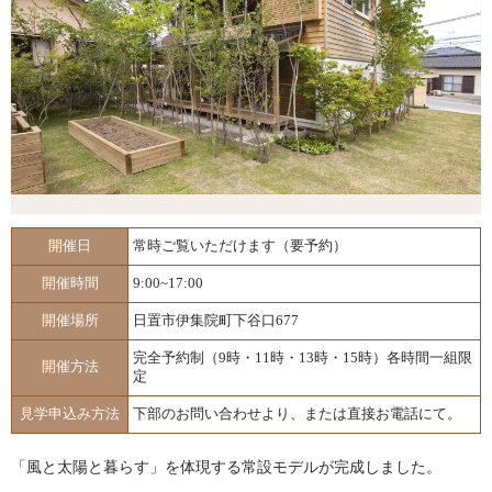
開催日
常時ご覧いただけます（要予約）
開催時間
9:00~17:00
開催場所
日置市伊集院町下谷口677
完全予約制（9時・11時・13時・15時）各時間一組限
開催方法
定
見学申込み方法
下部のお問い合わせより、または直接お電話にて。
「風と太陽と暮らす」を体現する常設モデルが完成しました。