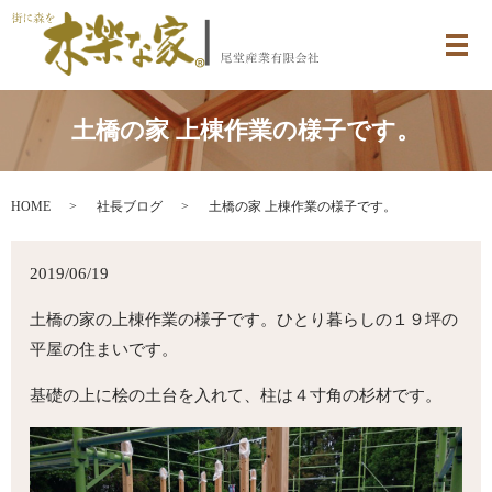
メ
土橋の家 上棟作業の様子です。
HOME
社長ブログ
土橋の家 上棟作業の様子です。
2019/06/19
土橋の家の上棟作業の様子です。ひとり暮らしの１９坪の
平屋の住まいです。
基礎の上に桧の土台を入れて、柱は４寸角の杉材です。