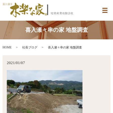
メ
喜入瀬々串の家 地盤調査
HOME
社長ブログ
喜入瀬々串の家 地盤調査
2021/01/07