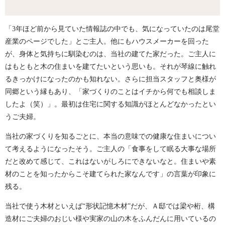
「3年ほど前から見ていた情報誌の中でも、気になっていたのは尾堂
産業のページでした」とご主人。他にもハウスメーカーを回った
が、身体と気持ちに馴染むのは、当社の建てた家だった。ご主人に
はもともと木の住まいを建てたいという思いも。それが琴線に触れ
るきっかけになったのかも知れない。さらに担当スタッフと奥様が
同郷という縁もあり、「家づくりのことはイチから何でも相談しま
したよ（笑）」。最初は住宅に関する知識がほとんどなかったとい
うご夫婦。
当社の家づくりを知るごとに、本当の意味での健康な住まいについ
て考えるようになったそう。ご主人の「食事をして眠る大事な場所
だと改めて感じて、これはないがしろにできないなと。住まいや素
材のことを知ったからこそ建てられた家なんです」の言葉が印象に
残る。
当社で使う木材といえば“形状記憶木材”だが、Ａ邸では梁や桁、構
造材にご夫婦のおじい様や実家の山の木をふんだんに用いているの