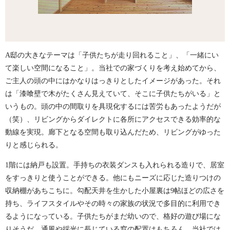
A邸の大きなテーマは「子供たちが走り回れること」、「一緒にい
て楽しい空間になること」。当社での家づくりを考え始めてから、
ご主人の頭の中にはかなりはっきりとしたイメージがあった。それ
は「漆喰壁で木がたくさん見えていて、そこに子供たちがいる」と
いうもの。頭の中の間取りを具現化するには苦労もあったようだが
（笑）、リビングからダイレクトに各所にアクセスできる効率的な
動線を実現。廊下となる空間も取り込んだため、リビングがゆった
りと感じられる。
1階には納戸も設置。手持ちの衣装ダンスも入れられる造りで、居室
をすっきりと使うことができる。他にもニーズに応じた造りつけの
収納棚があちこちに。勾配天井を生かした小屋裏は9帖ほどの広さを
持ち、ライフスタイルやその時々の家族の状況で多目的に利用でき
るようになっている。子供たちがまだ幼いので、格好の遊び場にな
りそうだ。通風や採光に長じている窓の配置はもちろん、当社では