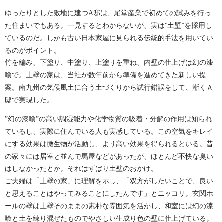
ゆったりとした敷地に建つA邸は、尾堂産業で初めての試みを行っ
た住まいでもある。一見するとわからないが、実は“土壁”を採用し
ているのだ。しかも古い日本家屋に見られる伝統的手法を用いてい
るのがポイント。
竹を編み、下塗り、中塗り、上塗りを重ね、内壁の仕上げは幻の漆
喰で。土壁の家は、当社が数年前から準備を進めてきた新しい提
案。南九州の気候風土に合う土づくりから試行錯誤をして、漸くＡ
邸で実現した。
”幻の漆喰”の高い調湿能力や化学物質の吸着・分解の作用は知られ
ているし、実際に住んでいる人も実感している。この空気をキレイ
にする効果は微生物が活動し、より高い効果を得られるといる。昔
の家々には居室と並んで馬屋などがあったが、ほとんど不快な臭い
はしなかったとか。それはずばり土壁のおかげ。
ご夫婦は「土壁の家」に理解を示し、「双方がしたいことで、良い
と思えることはやってみることにしたんです」とニッコリ。玄関ホ
ールの壁は土壁そのままの素朴な雰囲気を活かし、和室には幻の漆
喰と土を練り混ぜたものでやさしい生成り色の壁に仕上げている。