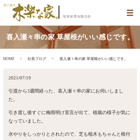
メ
喜入瀬々串の家 草屋根がいい感じです。
HOME
社長ブログ
喜入瀬々串の家 草屋根がいい感じです。
2021/07/19
引渡から3週間経った、喜入瀬々串の家にお伺いしまし
た。
引き渡し後すぐに梅雨明け宣言が出て、植栽の様子が気に
なっていました。
水やりをしっかりとされたので、芝も植木もちゃんと根付