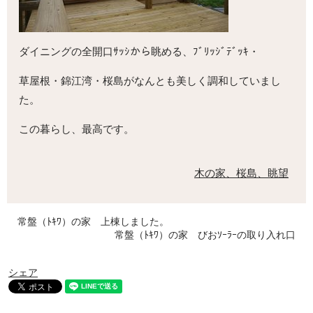
ダイニングの全開口ｻｯｼから眺める、ﾌﾞﾘｯｼﾞﾃﾞｯｷ・
草屋根・錦江湾・桜島がなんとも美しく調和していまし
た。
この暮らし、最高です。
木の家、桜島、眺望
常盤（ﾄｷﾜ）の家 上棟しました。
常盤（ﾄｷﾜ）の家 びおｿｰﾗｰの取り入れ口
シェア