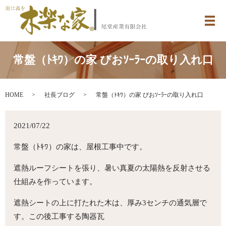
メ
常盤（ﾄｷﾜ）の家 びおｿｰﾗｰの取り入れ口
HOME
社長ブログ
常盤（ﾄｷﾜ）の家 びおｿｰﾗｰの取り入れ口
2021/07/22
常盤（ﾄｷﾜ）の家は、屋根工事中です。
遮熱ルーフシートを張り、暑い真夏の太陽熱を反射させる
仕組みを作っています。
遮熱シートの上に打たれた木は、厚み3センチの通気層で
す。この後工事する陶器瓦