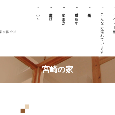
ホーム
尾堂産業とは
木楽な家とは
自然室温で暮らす
こんな方に選ばれています
イベ
宮崎の家