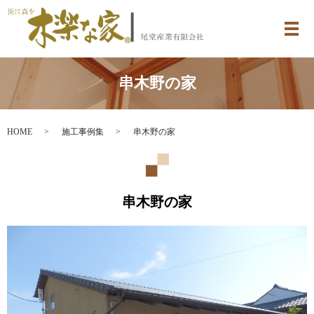
メ
串木野の家
HOME
施工事例集
串木野の家
串木野の家