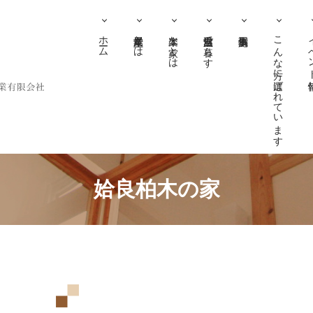
ホーム
尾堂産業とは
木楽な家とは
自然室温で暮らす
こんな方に選ばれています
イベ
姶良柏木の家