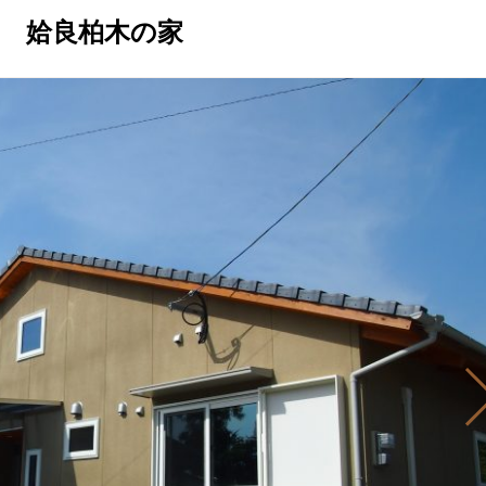
姶良柏木の家