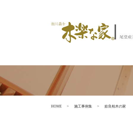
HOME
施工事例集
姶良柏木の家