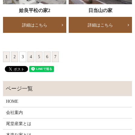
姶良平松の家2
日当山の家
詳細はこちら
詳細はこちら
1
2
3
4
5
6
7
HOME
会社案内
尾堂産業とは
木楽な家とは