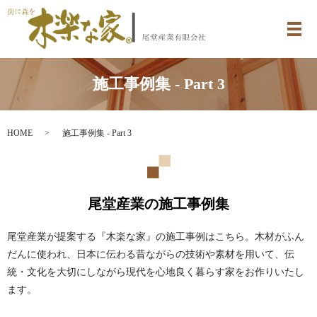
メ
施工事例集 - Part 3
HOME
施工事例集 - Part 3
尾堂産業の施工事例集
尾堂産業が提案する『木楽な家』の施工事例はこちら。木材がふん
だんに使われ、日本に伝わる昔ながらの技術や素材を用いて、伝
統・文化を大切にしながら現代を心地良く暮らす家をお作りいたし
ます。